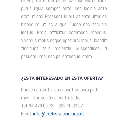
Ut vulputate, metus vel dapibus vestibulum,
purus ligula semper ante, nec lacinia ante
erat ut orci. Praesent in elit at ante ultricies
bibendum ut ac augue. Fusce nec facilisis
lectus. Proin efficitur commodo rhoncus.
Vivamus mollis neque eget orci mollis, blandit
tincidunt felis molestie. Suspendisse id
posuere urna, nec pellentesque lorem.
¿ESTÁ INTERESADO EN ESTA OFERTA?
Puede contactar con nosotros para pedir
más información o contratarla.
Tel. 94 479 06 73 – 605 70 33 97
Email.
info@exclusivascircuito.es