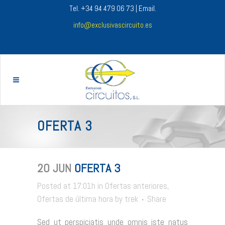
Tel. +34 94 479 06 73 | Email.
info@exclusivascircuito.es
OFERTA 3
20 JUN
OFERTA 3
Posted at 17:01h
in
Ofertas anteriores
,
Ofertas de última hora
by
trek
Share
Sed ut perspiciatis unde omnis iste natus