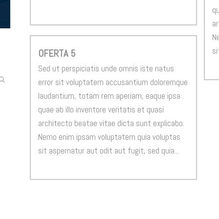
qu
ar
N
si
OFERTA 5
Sed ut perspiciatis unde omnis iste natus
error sit voluptatem accusantium doloremque
laudantium, totam rem aperiam, eaque ipsa
quae ab illo inventore veritatis et quasi
architecto beatae vitae dicta sunt explicabo.
Nemo enim ipsam voluptatem quia voluptas
sit aspernatur aut odit aut fugit, sed quia...