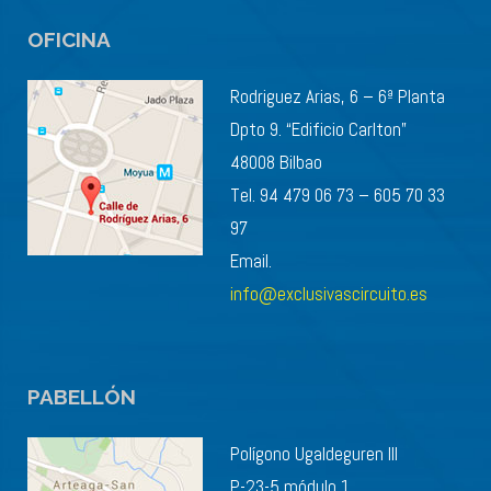
OFICINA
Rodriguez Arias, 6 – 6ª Planta
Dpto 9. “Edificio Carlton”
48008 Bilbao
Tel. 94 479 06 73 – 605 70 33
97
Email.
info@exclusivascircuito.es
PABELLÓN
Polígono Ugaldeguren III
P-23-5 módulo 1