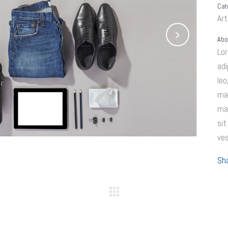
Cat
Art
Abo
Lo
adi
leo
ma
ma
sit
ves
Sh