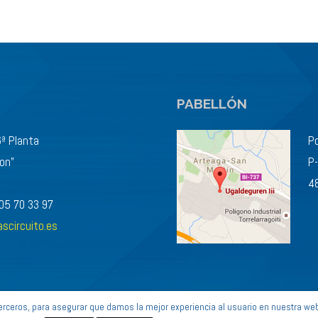
PABELLÓN
6ª Planta
Po
ton”
P
4
605 70 33 97
scircuito.es
terceros, para asegurar que damos la mejor experiencia al usuario en nuestra we