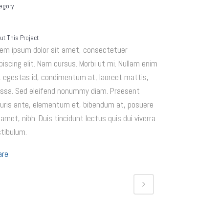
egory
ut This Project
rem ipsum dolor sit amet, consectetuer
piscing elit. Nam cursus. Morbi ut mi. Nullam enim
, egestas id, condimentum at, laoreet mattis,
ssa. Sed eleifend nonummy diam. Praesent
uris ante, elementum et, bibendum at, posuere
 amet, nibh. Duis tincidunt lectus quis dui viverra
tibulum.
are